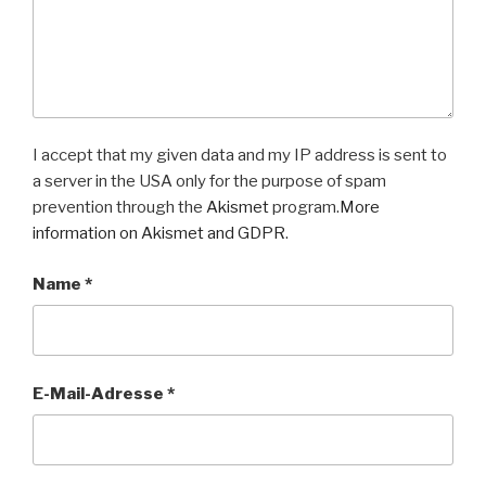
I accept that my given data and my IP address is sent to
a server in the USA only for the purpose of spam
prevention through the
Akismet
program.
More
information on Akismet and GDPR
.
Name
*
E-Mail-Adresse
*