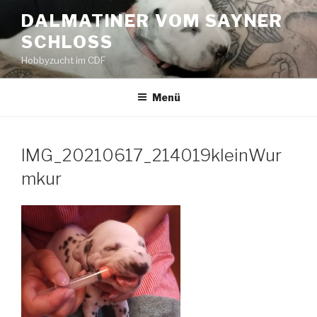
Zum
DALMATINER VOM SAYNER
Inhalt
SCHLOSS
springen
Hobbyzucht im CDF
Menü
IMG_20210617_214019kleinWur
mkur