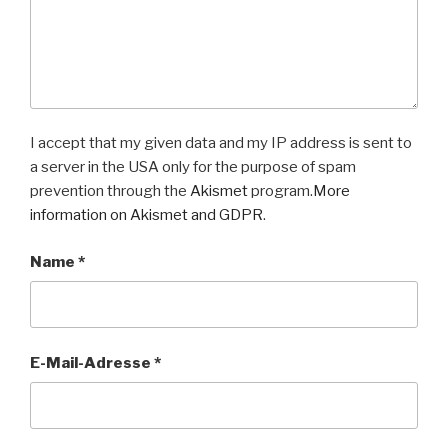
I accept that my given data and my IP address is sent to
a server in the USA only for the purpose of spam
prevention through the
Akismet
program.
More
information on Akismet and GDPR
.
Name
*
E-Mail-Adresse
*