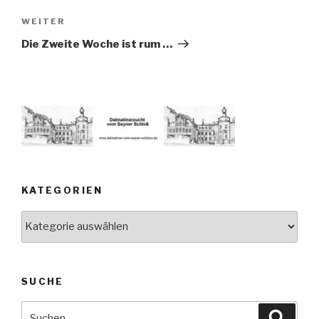
Nächster
WEITER
Beitrag
Die Zweite Woche ist rum …
KATEGORIEN
Kategorien
SUCHE
Suche
Suche