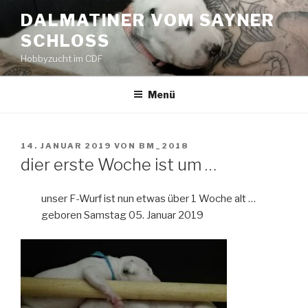
Zum
DALMATINER VOM SAYNER
Inhalt
SCHLOSS
springen
Hobbyzucht im CDF
Menü
VERÖFFENTLICHT
14. JANUAR 2019
VON
BM_2018
AM
dier erste Woche ist um …
unser F-Wurf ist nun etwas über 1 Woche alt …
geboren Samstag 05. Januar 2019