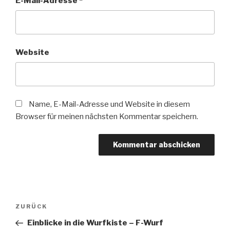
E-Mail-Adresse
*
Website
Name, E-Mail-Adresse und Website in diesem
Browser für meinen nächsten Kommentar speichern.
Beitragsnavigation
Vorheriger
ZURÜCK
Beitrag
Einblicke in die Wurfkiste – F-Wurf